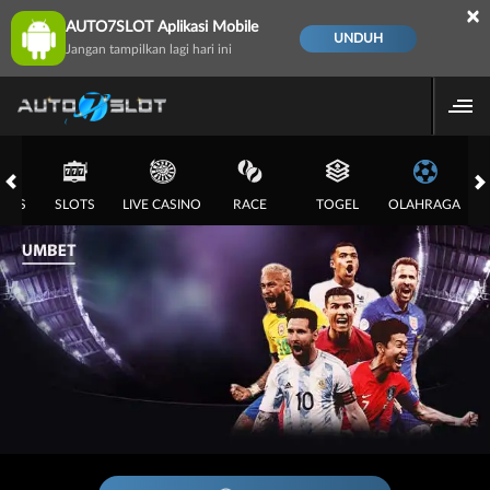
×
AUTO7SLOT Aplikasi Mobile
UNDUH
Jangan tampilkan lagi hari ini
MES
SLOTS
LIVE CASINO
RACE
TOGEL
OLAHRAGA
CR