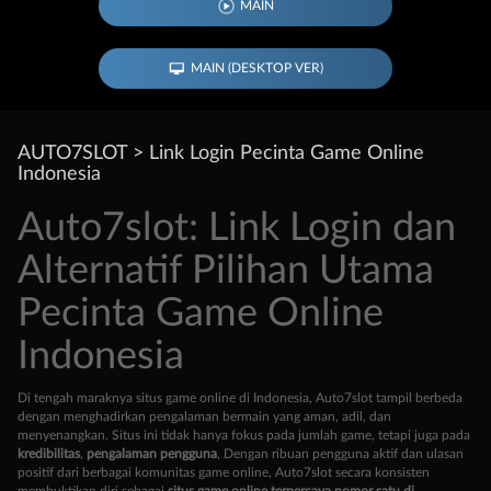
MAIN
MAIN (DESKTOP VER)
AUTO7SLOT > Link Login Pecinta Game Online
Indonesia
Auto7slot: Link Login dan
Alternatif Pilihan Utama
Pecinta Game Online
Indonesia
Di tengah maraknya situs game online di Indonesia, Auto7slot tampil berbeda
dengan menghadirkan pengalaman bermain yang aman, adil, dan
menyenangkan. Situs ini tidak hanya fokus pada jumlah game, tetapi juga pada
kredibilitas
,
pengalaman pengguna
, Dengan ribuan pengguna aktif dan ulasan
positif dari berbagai komunitas game online, Auto7slot secara konsisten