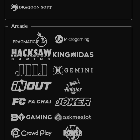
Arcade