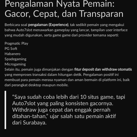
Pengalaman Nyata Pemain:
Gacor, Cepat, dan Transparan
Berbicara soal
pengalaman (Experience)
, tak sedikit pemain yang mengakui
bahwa Auto7slot menawarkan gameplay yang lancar, tampilan user interface
yang mudah digunakan, serta game game dari provider ternama seperti:
Pragmatic Play
PG Soft
Habanero
Spadegaming
Microgaming
Selain itu, pemain juga dimanjakan dengan
fitur deposit dan withdraw otomatis
yang memproses transaksi dalam hitungan detik. Pengalaman positif ini
membuat para pemain merasa nyaman dan aman bermain di platform ini, baik
dari perangkat desktop maupun mobile.
“Saya sudah coba lebih dari 10 situs game, tapi
Auto7slot yang paling konsisten gacornya.
Withdraw juga cepat dan enggak pernah
ditahan-tahan,” ujar salah satu pemain aktif
dari Surabaya.