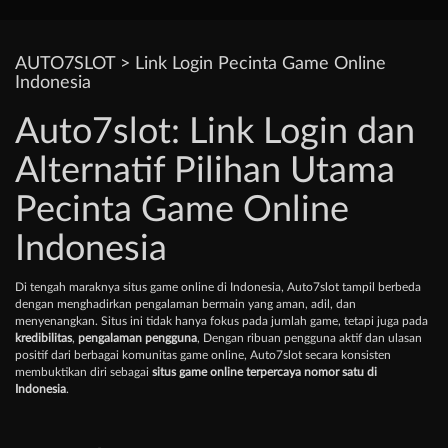
AUTO7SLOT > Link Login Pecinta Game Online
Indonesia
Auto7slot: Link Login dan
Alternatif Pilihan Utama
Pecinta Game Online
Indonesia
Di tengah maraknya situs game online di Indonesia, Auto7slot tampil berbeda
dengan menghadirkan pengalaman bermain yang aman, adil, dan
menyenangkan. Situs ini tidak hanya fokus pada jumlah game, tetapi juga pada
kredibilitas
,
pengalaman pengguna
, Dengan ribuan pengguna aktif dan ulasan
positif dari berbagai komunitas game online, Auto7slot secara konsisten
membuktikan diri sebagai
situs game online terpercaya nomor satu di
Indonesia
.