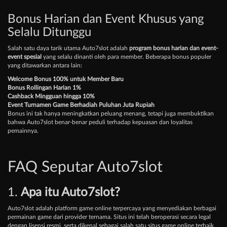
Bonus Harian dan Event Khusus yang
Selalu Ditunggu
Salah satu daya tarik utama Auto7slot adalah
program bonus harian dan event-
event spesial
yang selalu dinanti oleh para member. Beberapa bonus populer
yang ditawarkan antara lain:
Welcome Bonus 100% untuk Member Baru
Bonus Rollingan Harian 1%
Cashback Mingguan hingga 10%
Event Turnamen Game Berhadiah Puluhan Juta Rupiah
Bonus ini tak hanya meningkatkan peluang menang, tetapi juga membuktikan
bahwa Auto7slot benar-benar peduli terhadap kepuasan dan loyalitas
pemainnya.
FAQ Seputar Auto7slot
1.
Apa itu Auto7slot?
Auto7slot adalah platform game online terpercaya yang menyediakan berbagai
permainan game dari provider ternama. Situs ini telah beroperasi secara legal
dengan lisensi resmi, serta dikenal sebagai salah satu situs game online terbaik