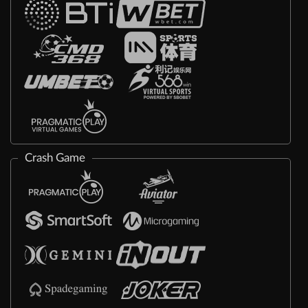
Crash Game