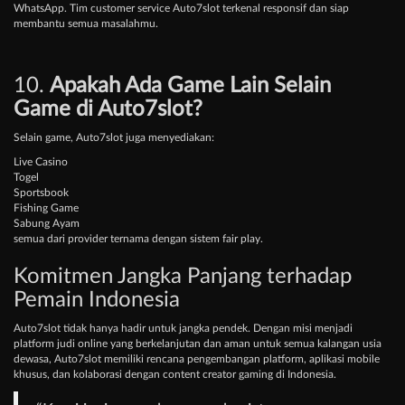
WhatsApp. Tim customer service Auto7slot terkenal responsif dan siap
membantu semua masalahmu.
10.
Apakah Ada Game Lain Selain
Game di Auto7slot?
Selain game, Auto7slot juga menyediakan:
Live Casino
Togel
Sportsbook
Fishing Game
Sabung Ayam
semua dari provider ternama dengan sistem fair play.
Komitmen Jangka Panjang terhadap
Pemain Indonesia
Auto7slot tidak hanya hadir untuk jangka pendek. Dengan misi menjadi
platform judi online yang berkelanjutan dan aman untuk semua kalangan usia
dewasa, Auto7slot memiliki rencana pengembangan platform, aplikasi mobile
khusus, dan kolaborasi dengan content creator gaming di Indonesia.