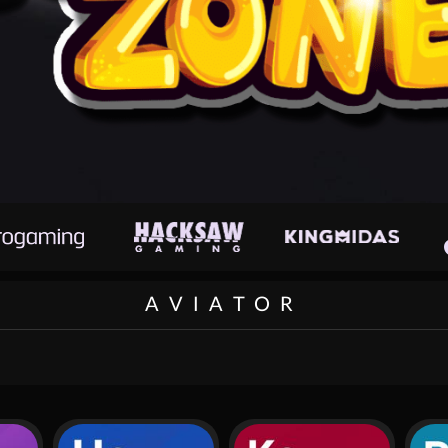
AVIATOR