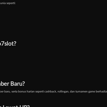
nia seperti:
o7slot?
ber Baru?
r baru, serta bonus harian seperti cashback, rollingan, dan turnamen game berhadia