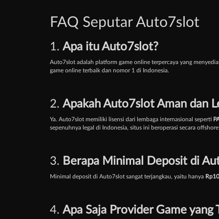
FAQ Seputar Auto7slot
1.
Apa itu Auto7slot?
Auto7slot adalah platform game online terpercaya yang menyediakan
game online terbaik dan nomor 1 di Indonesia.
2.
Apakah Auto7slot Aman dan Le
Ya. Auto7slot memiliki lisensi dari lembaga internasional seperti
P
sepenuhnya legal di Indonesia, situs ini beroperasi secara offs
3.
Berapa Minimal Deposit di Au
Minimal deposit di Auto7slot sangat terjangkau, yaitu hanya
Rp10
4.
Apa Saja Provider Game yang T