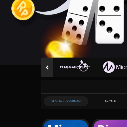
SEMUA PERMAINAN
ARCADE