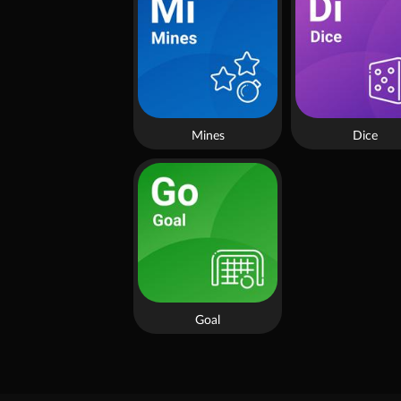
Mines
Dice
Goal