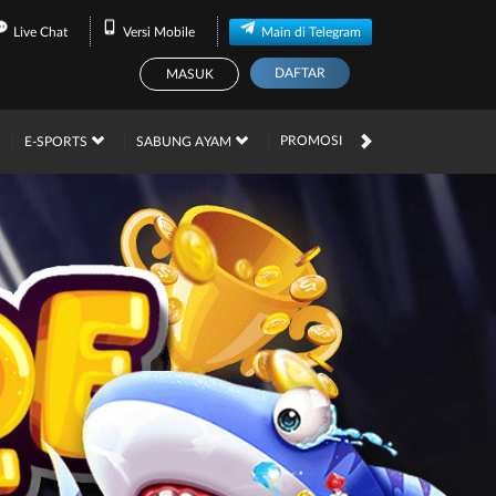
Live Chat
Versi Mobile
Main di Telegram
DAFTAR
MASUK
PROMOSI
E-SPORTS
SABUNG AYAM