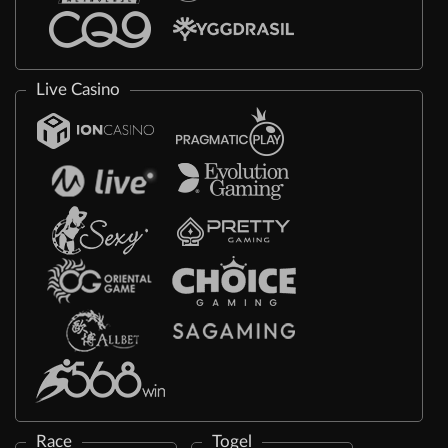
Live Casino
Race
Togel