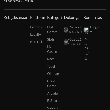
pilihan terbaik untukmu.
Kebijaksanaan
Platform
Kategori
Dukungan
Komunitas
Promosi
Hot
+628779
Telegra
Games
0243070
m
Loyalty
Slots
+628221
Referral
1302001
Live
Casino
Race
Togel
Olahraga
Crash
Game
Arcade
E-Sports
Sabung