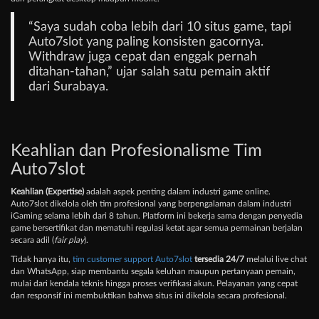
“Saya sudah coba lebih dari 10 situs game, tapi
Auto7slot yang paling konsisten gacornya.
Withdraw juga cepat dan enggak pernah
ditahan-tahan,” ujar salah satu pemain aktif
dari Surabaya.
Keahlian dan Profesionalisme Tim
Auto7slot
Keahlian (Expertise)
adalah aspek penting dalam industri game online.
Auto7slot dikelola oleh tim profesional yang berpengalaman dalam industri
iGaming selama lebih dari 8 tahun. Platform ini bekerja sama dengan penyedia
game bersertifikat dan mematuhi regulasi ketat agar semua permainan berjalan
secara adil (
fair play
).
Tidak hanya itu,
tim customer support Auto7slot
tersedia 24/7
melalui live chat
dan WhatsApp, siap membantu segala keluhan maupun pertanyaan pemain,
mulai dari kendala teknis hingga proses verifikasi akun. Pelayanan yang cepat
dan responsif ini membuktikan bahwa situs ini dikelola secara profesional.