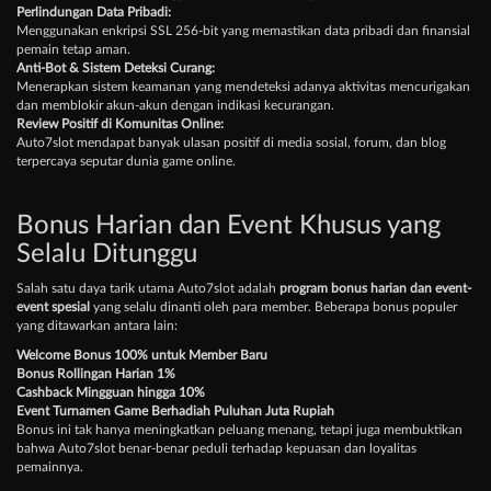
Perlindungan Data Pribadi:
Menggunakan enkripsi SSL 256-bit yang memastikan data pribadi dan finansial
pemain tetap aman.
Anti-Bot & Sistem Deteksi Curang:
Menerapkan sistem keamanan yang mendeteksi adanya aktivitas mencurigakan
dan memblokir akun-akun dengan indikasi kecurangan.
Review Positif di Komunitas Online:
Auto7slot mendapat banyak ulasan positif di media sosial, forum, dan blog
terpercaya seputar dunia game online.
Bonus Harian dan Event Khusus yang
Selalu Ditunggu
Salah satu daya tarik utama Auto7slot adalah
program bonus harian dan event-
event spesial
yang selalu dinanti oleh para member. Beberapa bonus populer
yang ditawarkan antara lain:
Welcome Bonus 100% untuk Member Baru
Bonus Rollingan Harian 1%
Cashback Mingguan hingga 10%
Event Turnamen Game Berhadiah Puluhan Juta Rupiah
Bonus ini tak hanya meningkatkan peluang menang, tetapi juga membuktikan
bahwa Auto7slot benar-benar peduli terhadap kepuasan dan loyalitas
pemainnya.