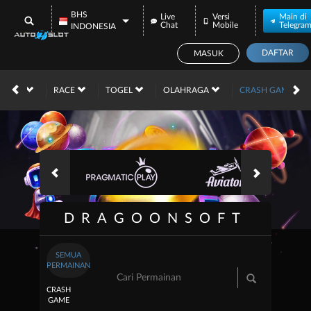
BHS
Live
Versi
Main di
Chat
Mobile
Telegra
INDONESIA
DAFTAR
MASUK
CASINO
RACE
TOGEL
OLAHRAGA
CRASH GAME
DRAGOONSOFT
SEMUA
PERMAINAN
CRASH
GAME