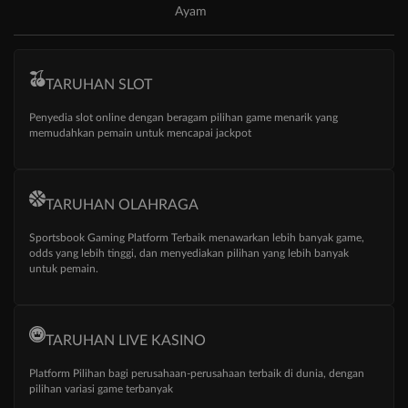
Ayam
TARUHAN SLOT
Penyedia slot online dengan beragam pilihan game menarik yang
memudahkan pemain untuk mencapai jackpot
TARUHAN OLAHRAGA
Sportsbook Gaming Platform Terbaik menawarkan lebih banyak game,
odds yang lebih tinggi, dan menyediakan pilihan yang lebih banyak
untuk pemain.
TARUHAN LIVE KASINO
Platform Pilihan bagi perusahaan-perusahaan terbaik di dunia, dengan
pilihan variasi game terbanyak