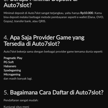
Auto7slot?
Minimal deposit di Auto7slot sangat terjangkau, yaitu hanya
Rp10.000
. Kamu
bisa deposit melalui berbagai metode pembayaran seperti e-wallet (Dana, OVO,
Gopay), transfer bank, atau QRIS.
4.
Apa Saja Provider Game yang
Tersedia di Auto7slot?
Auto7slot bekerja sama dengan berbagai provider game ternama dunia seperti:
Pragmatic Play
PG Soft
Habanero
Spadegaming
Microgaming
dan masih banyak lagi.
5.
Bagaimana Cara Daftar di Auto7slot?
Pendaftaran sangat mudah:
Kunjungi situs resmi