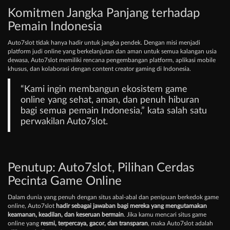
Komitmen Jangka Panjang terhadap
Pemain Indonesia
Auto7slot tidak hanya hadir untuk jangka pendek. Dengan misi menjadi
platform judi online yang berkelanjutan dan aman untuk semua kalangan usia
dewasa, Auto7slot memiliki rencana pengembangan platform, aplikasi mobile
khusus, dan kolaborasi dengan content creator gaming di Indonesia.
“Kami ingin membangun ekosistem game
online yang sehat, aman, dan penuh hiburan
bagi semua pemain Indonesia,” kata salah satu
perwakilan Auto7slot.
Penutup: Auto7slot, Pilihan Cerdas
Pecinta Game Online
Dalam dunia yang penuh dengan situs abal-abal dan penipuan berkedok game
online, Auto7slot
hadir sebagai jawaban bagi mereka yang mengutamakan
keamanan, keadilan, dan keseruan bermain
. Jika kamu mencari situs game
online yang
resmi, terpercaya, gacor, dan transparan
, maka Auto7slot adalah