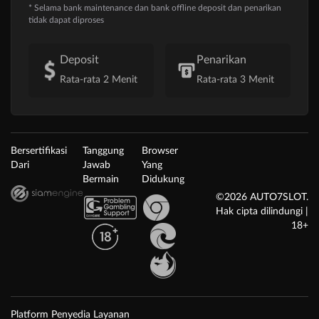
* Selama bank maintenance dan bank offline deposit dan penarikan
tidak dapat diproses
Deposit
Penarikan
Rata-rata 2 Menit
Rata-rata 3 Menit
Bersertifikasi
Tanggung
Browser
Dari
Jawab
Yang
Bermain
Didukung
©2026 AUTO7SLOT.
Hak cipta dilindungi |
18+
Platform Penyedia Layanan