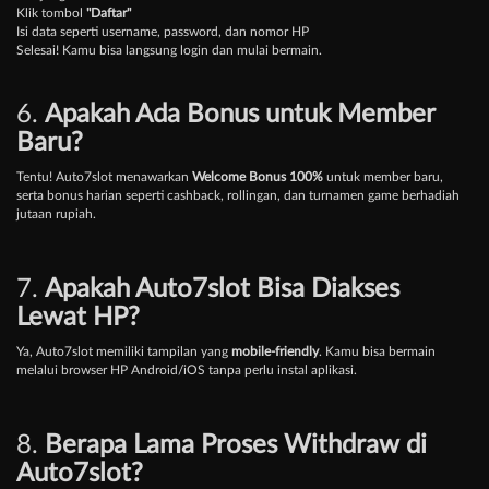
Klik tombol
"Daftar"
Isi data seperti username, password, dan nomor HP
Selesai! Kamu bisa langsung login dan mulai bermain.
6.
Apakah Ada Bonus untuk Member
Baru?
Tentu! Auto7slot menawarkan
Welcome Bonus 100%
untuk member baru,
serta bonus harian seperti cashback, rollingan, dan turnamen game berhadiah
jutaan rupiah.
7.
Apakah Auto7slot Bisa Diakses
Lewat HP?
Ya, Auto7slot memiliki tampilan yang
mobile-friendly
. Kamu bisa bermain
melalui browser HP Android/iOS tanpa perlu instal aplikasi.
8.
Berapa Lama Proses Withdraw di
Auto7slot?