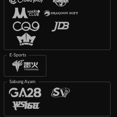
E-Sports
Sabung Ayam