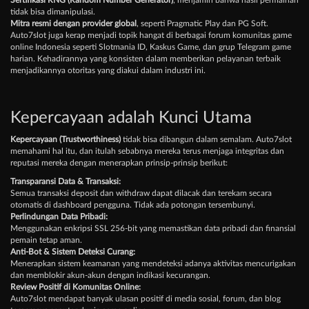
Sertifikasi RNG (Random Number Generator)
, menjamin bahwa hasil permainan
tidak bisa dimanipulasi.
Mitra resmi dengan provider global
, seperti Pragmatic Play dan PG Soft.
Auto7slot juga kerap menjadi topik hangat di berbagai forum komunitas game
online Indonesia seperti Slotmania ID, Kaskus Game, dan grup Telegram game
harian. Kehadirannya yang konsisten dalam memberikan pelayanan terbaik
menjadikannya otoritas yang diakui dalam industri ini.
Kepercayaan adalah Kunci Utama
Kepercayaan (Trustworthiness)
tidak bisa dibangun dalam semalam. Auto7slot
memahami hal itu, dan itulah sebabnya mereka terus menjaga integritas dan
reputasi mereka dengan menerapkan prinsip-prinsip berikut:
Transparansi Data & Transaksi:
Semua transaksi deposit dan withdraw dapat dilacak dan terekam secara
otomatis di dashboard pengguna. Tidak ada potongan tersembunyi.
Perlindungan Data Pribadi:
Menggunakan enkripsi SSL 256-bit yang memastikan data pribadi dan finansial
pemain tetap aman.
Anti-Bot & Sistem Deteksi Curang:
Menerapkan sistem keamanan yang mendeteksi adanya aktivitas mencurigakan
dan memblokir akun-akun dengan indikasi kecurangan.
Review Positif di Komunitas Online:
Auto7slot mendapat banyak ulasan positif di media sosial, forum, dan blog