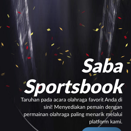
Saba
Sportsbook
Taruhan pada acara olahraga favorit Anda di
sini! Menyediakan pemain dengan
permainan olahraga paling menarik melalui
platform kami.