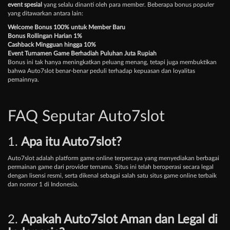
event spesial
yang selalu dinanti oleh para member. Beberapa bonus populer
yang ditawarkan antara lain:
Welcome Bonus 100% untuk Member Baru
Bonus Rollingan Harian 1%
Cashback Mingguan hingga 10%
Event Turnamen Game Berhadiah Puluhan Juta Rupiah
Bonus ini tak hanya meningkatkan peluang menang, tetapi juga membuktikan
bahwa Auto7slot benar-benar peduli terhadap kepuasan dan loyalitas
pemainnya.
FAQ Seputar Auto7slot
1.
Apa itu Auto7slot?
Auto7slot adalah platform game online terpercaya yang menyediakan berbagai
permainan game dari provider ternama. Situs ini telah beroperasi secara legal
dengan lisensi resmi, serta dikenal sebagai salah satu situs game online terbaik
dan nomor 1 di Indonesia.
2.
Apakah Auto7slot Aman dan Legal di