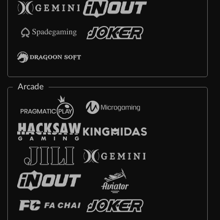
Arcade