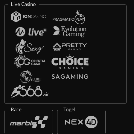
Live Casino
Race
Togel