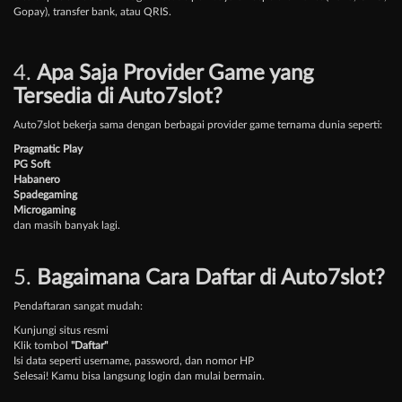
Gopay), transfer bank, atau QRIS.
4.
Apa Saja Provider Game yang
Tersedia di Auto7slot?
Auto7slot bekerja sama dengan berbagai provider game ternama dunia seperti:
Pragmatic Play
PG Soft
Habanero
Spadegaming
Microgaming
dan masih banyak lagi.
5.
Bagaimana Cara Daftar di Auto7slot?
Pendaftaran sangat mudah:
Kunjungi situs resmi
Klik tombol
"Daftar"
Isi data seperti username, password, dan nomor HP
Selesai! Kamu bisa langsung login dan mulai bermain.