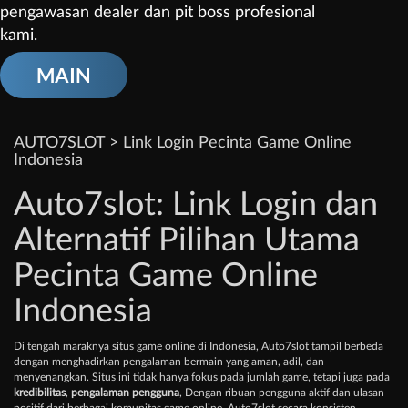
pengawasan dealer dan pit boss profesional
kami.
MAIN
AUTO7SLOT > Link Login Pecinta Game Online
Indonesia
Auto7slot: Link Login dan
Alternatif Pilihan Utama
Pecinta Game Online
Indonesia
Di tengah maraknya situs game online di Indonesia, Auto7slot tampil berbeda
dengan menghadirkan pengalaman bermain yang aman, adil, dan
menyenangkan. Situs ini tidak hanya fokus pada jumlah game, tetapi juga pada
kredibilitas
,
pengalaman pengguna
, Dengan ribuan pengguna aktif dan ulasan