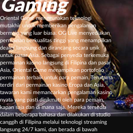
Gaming
Oriental Game menggunakan teknologi
mutakhir untuk memberikan pengalaman
bermain yang luar biasa. OG Live menyediakan
permainan berkualitas tinggi yang menampilkan
dealer langsung dan dirancang secara unik
untuk pasar Asia. Sebagai penyedia terkemuka
permainan kasino langsung di Filipina dan pasar
Asia, Oriental Game menampilkan portofolio
permainan terbaik untuk para pemain. Terutama
terdiri dari permainan kasino Eropa dan Asia,
tawaran kami memancarkan pengalaman kasino
nyata yang pasti dinikmati oleh para pemain,
kapan saja dan di mana saja. Mereka tersedia
dalam beberapa bahasa dan dilakukan di studio
canggih di Filipina melalui teknologi streaming
langsung 24/7 kami, dan berada di bawah