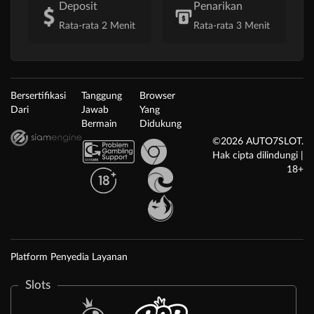
Deposit
Penarikan
Rata-rata 2 Menit
Rata-rata 3 Menit
Bersertifikasi
Tanggung
Browser
Dari
Jawab
Yang
Bermain
Didukung
©2026 AUTO7SLOT.
Hak cipta dilindungi |
18+
Platform Penyedia Layanan
Slots