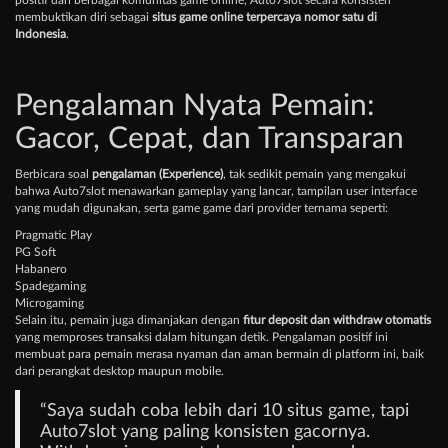
positif dari berbagai komunitas game online, Auto7slot secara konsisten
membuktikan diri sebagai
situs game online terpercaya nomor satu di
Indonesia
.
Pengalaman Nyata Pemain:
Gacor, Cepat, dan Transparan
Berbicara soal
pengalaman (Experience)
, tak sedikit pemain yang mengakui
bahwa Auto7slot menawarkan gameplay yang lancar, tampilan user interface
yang mudah digunakan, serta game game dari provider ternama seperti:
Pragmatic Play
PG Soft
Habanero
Spadegaming
Microgaming
Selain itu, pemain juga dimanjakan dengan
fitur deposit dan withdraw otomatis
yang memproses transaksi dalam hitungan detik. Pengalaman positif ini
membuat para pemain merasa nyaman dan aman bermain di platform ini, baik
dari perangkat desktop maupun mobile.
“Saya sudah coba lebih dari 10 situs game, tapi
Auto7slot yang paling konsisten gacornya.