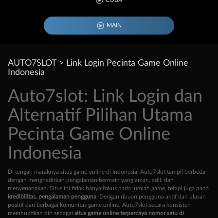
COBA
MAIN
AUTO7SLOT > Link Login Pecinta Game Online
Indonesia
Auto7slot: Link Login dan
Alternatif Pilihan Utama
Pecinta Game Online
Indonesia
Di tengah maraknya situs game online di Indonesia, Auto7slot tampil berbeda
dengan menghadirkan pengalaman bermain yang aman, adil, dan
menyenangkan. Situs ini tidak hanya fokus pada jumlah game, tetapi juga pada
kredibilitas
,
pengalaman pengguna
, Dengan ribuan pengguna aktif dan ulasan
positif dari berbagai komunitas game online, Auto7slot secara konsisten
membuktikan diri sebagai
situs game online terpercaya nomor satu di