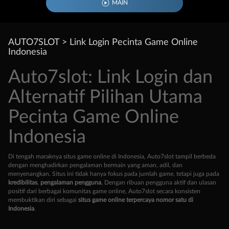
MAIN
AUTO7SLOT > Link Login Pecinta Game Online
Indonesia
Auto7slot: Link Login dan
Alternatif Pilihan Utama
Pecinta Game Online
Indonesia
Di tengah maraknya situs game online di Indonesia, Auto7slot tampil berbeda
dengan menghadirkan pengalaman bermain yang aman, adil, dan
menyenangkan. Situs ini tidak hanya fokus pada jumlah game, tetapi juga pada
kredibilitas
,
pengalaman pengguna
, Dengan ribuan pengguna aktif dan ulasan
positif dari berbagai komunitas game online, Auto7slot secara konsisten
membuktikan diri sebagai
situs game online terpercaya nomor satu di
Indonesia
.