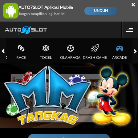
×
AUTO7SLOT Aplikasi Mobile
UNDUH
Jangan tampilkan lagi hari ini
SINO
RACE
TOGEL
OLAHRAGA
CRASH GAME
ARCADE
E