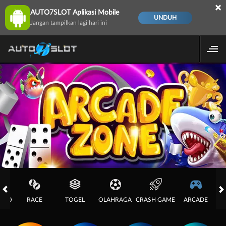
×
AUTO7SLOT Aplikasi Mobile
UNDUH
Jangan tampilkan lagi hari ini
SINO
RACE
TOGEL
OLAHRAGA
CRASH GAME
ARCADE
E