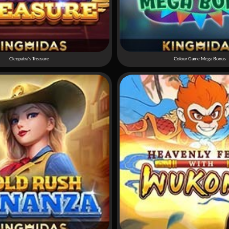
Cleopatra's Treasure
Colour Game Mega Bonus