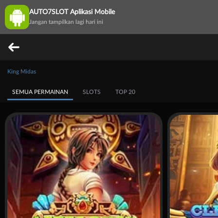
AUTO7SLOT Aplikasi Mobile
Jangan tampilkan lagi hari ini
King Midas
SEMUA PERMAINAN
SLOTS
TOP 20