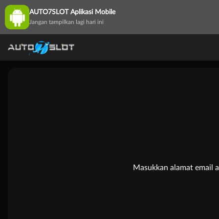
AUTO7SLOT Aplikasi Mobile
Jangan tampilkan lagi hari ini
Masukkan alamat email a