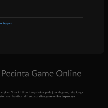
er Support
.
a Pecinta Game Online
gkan. Situs ini tidak hanya fokus pada jumlah game, tetapi juga
sisten membuktikan diri sebagai
situs game online terpercaya